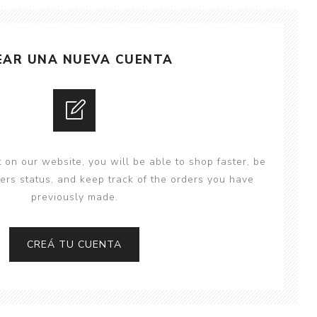
y
Colección: Mía
n
Fantasía
Colección Bitmax
EAR UNA NUEVA CUENTA
Colección: Agus y los
monstruos
Emociones, educación
y hábitos
 on our website, you will be able to shop faster, be
ers status, and keep track of the orders you have
previously made.