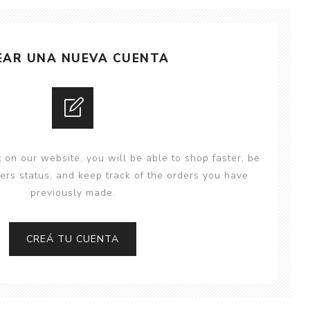
y
Colección: Mía
n
Fantasía
Colección Bitmax
EAR UNA NUEVA CUENTA
Colección: Agus y los
monstruos
Emociones, educación
y hábitos
 on our website, you will be able to shop faster, be
ers status, and keep track of the orders you have
previously made.