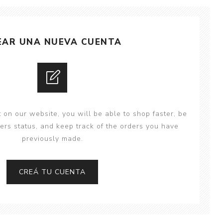
y
Colección: Mía
n
Fantasía
Colección Bitmax
EAR UNA NUEVA CUENTA
Colección: Agus y los
monstruos
Emociones, educación
y hábitos
 on our website, you will be able to shop faster, be
ers status, and keep track of the orders you have
previously made.