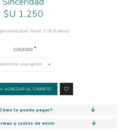
Sinceridad
y
Colección: Mía
n
$U 1.250
Fantasía
Colección Bitmax
personalidad. Nivel 3 (8-9 años)
Colección: Agus y los
monstruos
Emociones, educación
COLEGIO
y hábitos
AGREGAR AL CARRITO
Cómo lo puedo pagar?
ormas y costos de envío