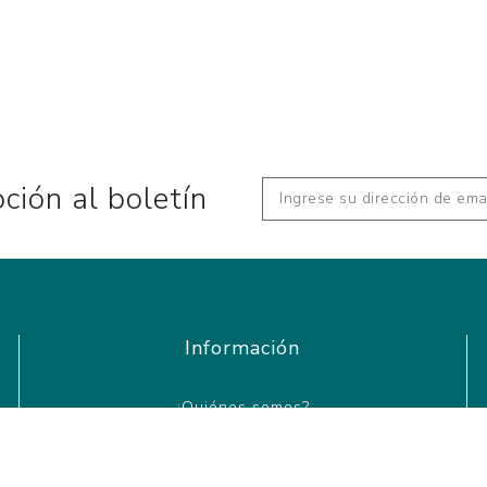
pción al boletín
Información
¿Quiénes somos?
Cómo comprar
Agendar entrevista para conocer más