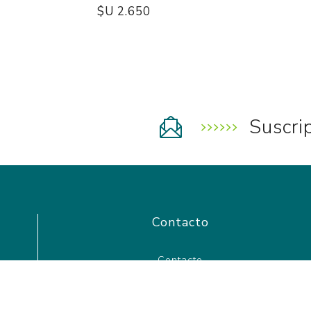
$U 2.650
Suscri
Contacto
Contacto
(+598) 97 341 680
Costa Rica 1606, Montevideo - Uruguay