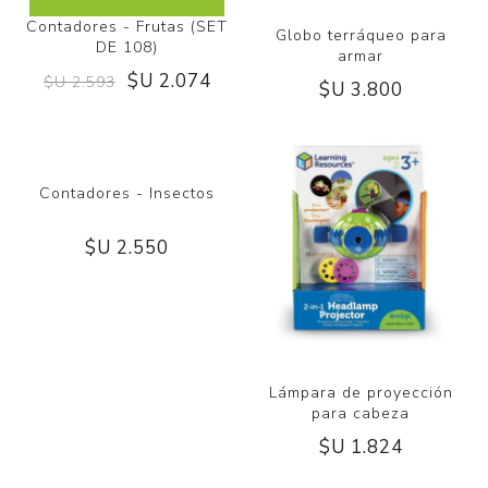
Contadores - Frutas (SET
Globo terráqueo para
DE 108)
armar
$U 2.074
$U 2.593
$U 3.800
Contadores - Insectos
$U 2.550
Lámpara de proyección
para cabeza
$U 1.824