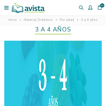
(0)
Inicio
Material Didáctico
Por edad
3 a 4 años
3 A 4 AÑOS