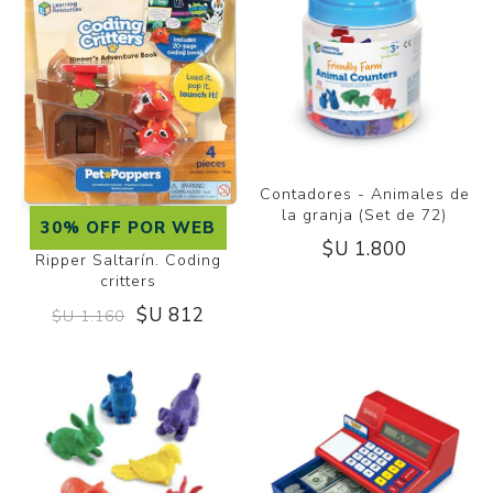
Contadores - Animales de
la granja (Set de 72)
30% OFF POR WEB
$U 1.800
Ripper Saltarín. Coding
critters
$U 812
$U 1.160