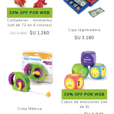
30% OFF POR WEB
Contadores - Animalitos
(set de 72 en 6 colores)
Caja registradora
$U 1.260
$U 1.800
$U 3.180
30% OFF POR WEB
Cubos de emociones (set
de 4)
Cinta Métrica