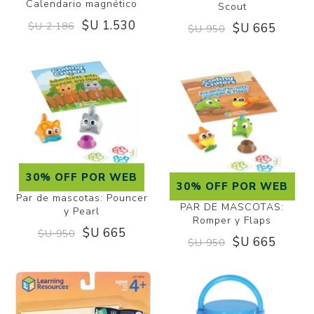
Calendario magnético
Scout
$U 1.530
$U 2.186
$U 665
$U 950
30% OFF POR WEB
30% OFF POR WEB
Par de mascotas: Pouncer
PAR DE MASCOTAS:
y Pearl
Romper y Flaps
$U 665
$U 950
$U 665
$U 950