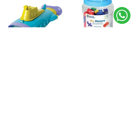
Visor submarino. Geosafari
Contadores - Medios de
JR
transporte (Set de 72)
$U 2.585
$U 1.520
Orden del barrio - ALL
ABOUT ME
$U 2.440