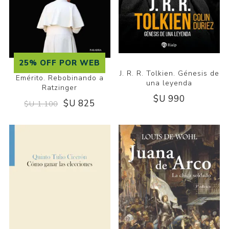
25% OFF POR WEB
J. R. R. Tolkien. Génesis de
Emérito. Rebobinando a
una leyenda
Ratzinger
$U 990
$U 825
$U 1.100
CULA