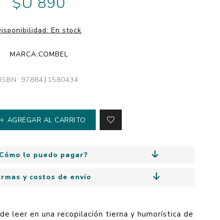
$U 890
y
Colección: Mía
n
Fantasía
isponibilidad:
En stock
Colección Bitmax
MARCA:
COMBEL
Colección: Agus y los
monstruos
ISBN: 9788411580434
Emociones, educación
y hábitos
AGREGAR AL CARRITO
Cómo lo puedo pagar?
ormas y costos de envío
 de leer en una recopilación tierna y humorística de