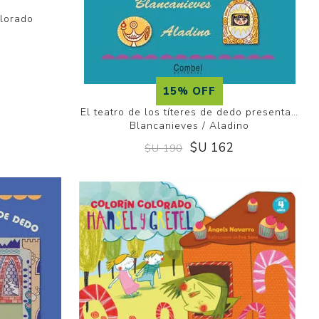
olorado
7
15% OFF
El teatro de los títeres de dedo presenta…
Blancanieves / Aladino
$U 162
$U 190