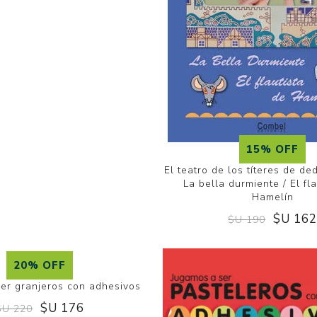
15% OFF
15% OFF
los títeres de dedo presenta…
El teatro de los títeres de d
Roja / El soldadito de plomo
La bella durmiente / El fl
Hamelín
$U 162
$U 16
$U 190
$U 190