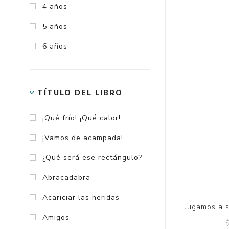
4 años
5 años
6 años
TÍTULO DEL LIBRO
¡Qué frío! ¡Qué calor!
El teatro de 
Caperucita 
¡Vamos de acampada!
¿Qué será ese rectángulo?
Abracadabra
Acariciar las heridas
Amigos