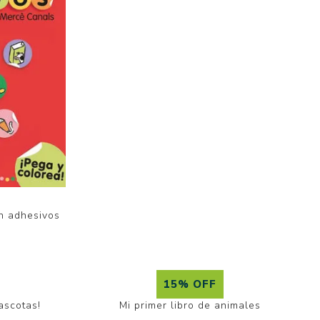
n adhesivos
6
15% OFF
ascotas!
Mi primer libro de animales