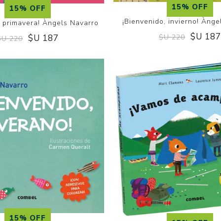
15% OFF
15% OFF
¡Bienvenido, invierno! Àng
, primavera! Àngels Navarro
$U 18
$U 220
$U 187
$U 220
15% OFF