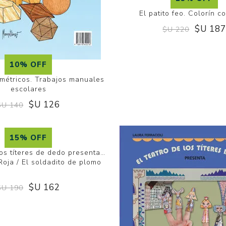
El patito feo. Colorín c
$U 18
$U 220
10% OFF
métricos. Trabajos manuales
escolares
$U 126
$U 140