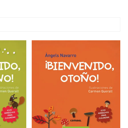
y
Colección: Mía
n
Fantasía
Colección Bitmax
Colección: Agus y los
monstruos
Emociones, educación
y hábitos