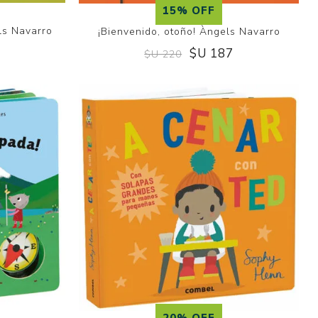
15% OFF
els Navarro
¡Bienvenido, otoño! Àngels Navarro
7
$U 187
$U 220
20% OFF