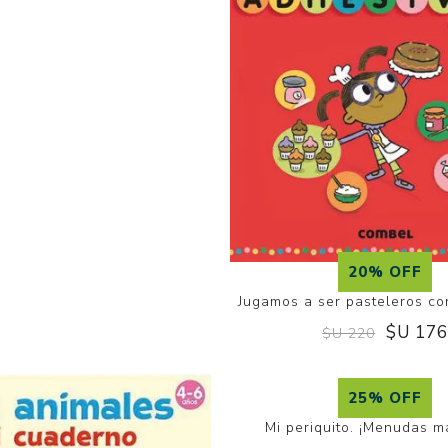
20% OFF
20% OFF
er granjeros con adhesivos
Jugamos a ser pasteleros co
$U 176
$U 220
$U 17
$U 220
25% OFF
Mi periquito. ¡Menudas m