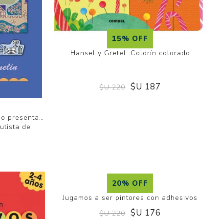
15% OFF
Hansel y Gretel. Colorín colorado
$U 187
$U 220
edo presenta…
autista de
2
20% OFF
Jugamos a ser pintores con adhesivos
$U 176
$U 220