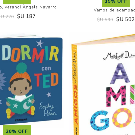
15% OFF
o, verano! Àngels Navarro
¡Vamos de acampad
$U 187
$U 220
$U 50
$U 590
20% OFF