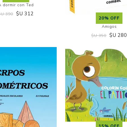
A dormir con Ted
$U 312
$U 390
20% OFF
Amigos
$U 28
$U 350
15% OFF