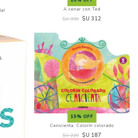
A cenar con Ted
a!
$U 312
$U 390
2
15% OFF
Cenicienta. Colorín colorado
$U 187
$U 220