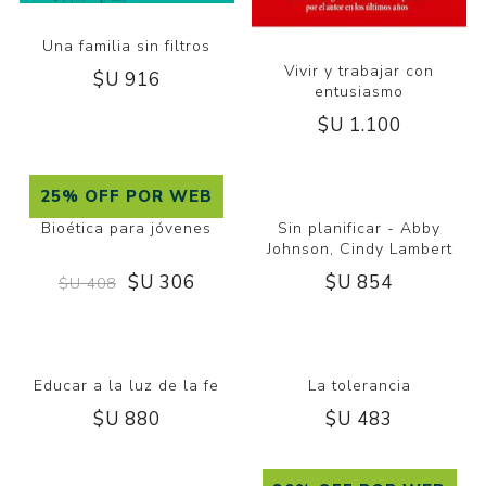
Una familia sin filtros
Vivir y trabajar con
$U 916
entusiasmo
$U 1.100
25% OFF POR WEB
Bioética para jóvenes
Sin planificar - Abby
Johnson, Cindy Lambert
$U 306
$U 854
$U 408
Educar a la luz de la fe
La tolerancia
$U 880
$U 483