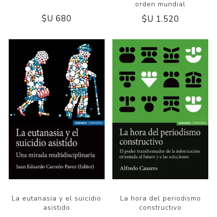
orden mundial
$U 680
$U 1.520
La eutanasia y el suicidio
La hora del periodismo
asistido
constructivo