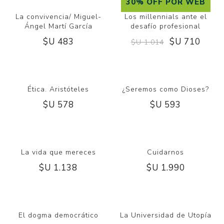
30% OFF POR WEB
La convivencia/ Miguel-
Los millennials ante el
Ángel Martí García
desafío profesional
$U 483
$U 710
$U 1.014
Ética. Aristóteles
¿Seremos como Dioses?
$U 578
$U 593
La vida que mereces
Cuidarnos
$U 1.138
$U 1.990
El dogma democrático
La Universidad de Utopía