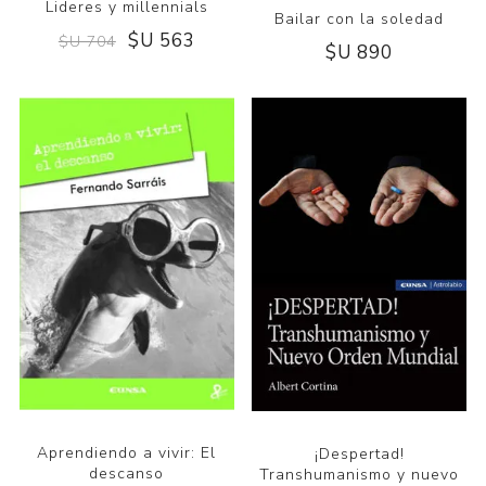
Lideres y millennials
Bailar con la soledad
$U 563
$U 704
$U 890
Aprendiendo a vivir: El
¡Despertad!
descanso
Transhumanismo y nuevo