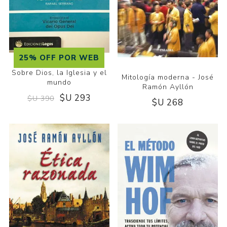
25% OFF POR WEB
Sobre Dios, la Iglesia y el
Mitología moderna - José
mundo
Ramón Ayllón
$U 293
$U 390
$U 268