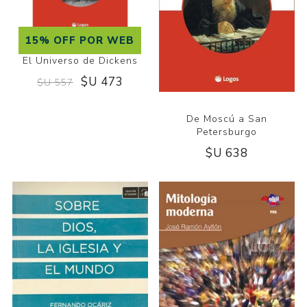
15% OFF POR WEB
El Universo de Dickens
$U 473
$U 557
De Moscú a San
Petersburgo
$U 638