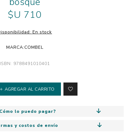
bosque
y
Colección: Mía
n
$U 710
Fantasía
Colección Bitmax
isponibilidad:
En stock
Colección: Agus y los
monstruos
MARCA:
COMBEL
Emociones, educación
y hábitos
ISBN: 9788491010401
AGREGAR AL CARRITO
Cómo lo puedo pagar?
ormas y costos de envío