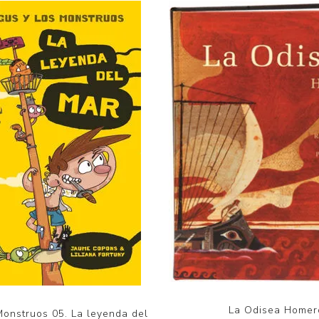
La Odisea Homer
Monstruos 05. La leyenda del