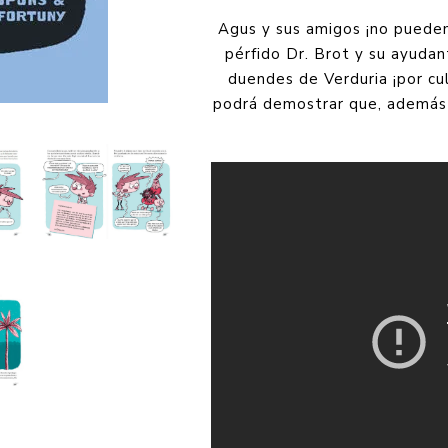
Agus y sus amigos ¡no pueden 
pérfido Dr. Brot y su ayudan
duendes de Verduria ¡por c
podrá demostrar que, además 