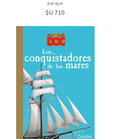
parque
$U 710