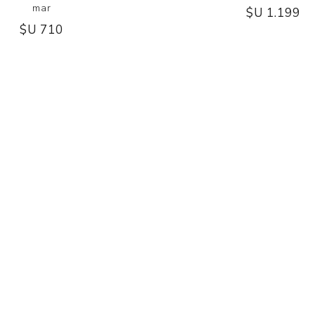
mar
$U 1.199
$U 710