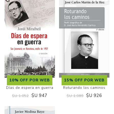
10% OFF POR WEB
15% OFF POR WEB
Días de espera en guerra
Roturando los caminos
$U 947
$U 926
$U 1.052
$U 1.089