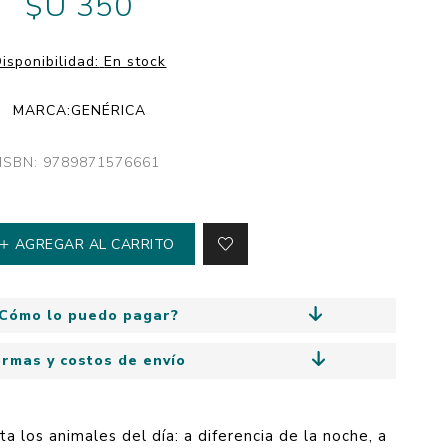
$U 350
y
Colección: Mía
n
Fantasía
isponibilidad:
En stock
Colección Bitmax
MARCA:
GENÉRICA
Colección: Agus y los
monstruos
ISBN: 9789871576661
Emociones, educación
y hábitos
AGREGAR AL CARRITO
Cómo lo puedo pagar?
ormas y costos de envío
ta los animales del día: a diferencia de la noche, a