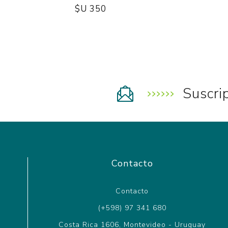
$U 350
Suscri
Contacto
Contacto
(+598) 97 341 680
Costa Rica 1606, Montevideo - Uruguay