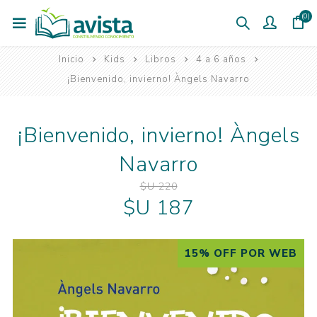
(0)
Inicio
Kids
Libros
4 a 6 años
¡Bienvenido, invierno! Àngels Navarro
¡Bienvenido, invierno! Àngels
Navarro
$U 220
$U 187
15% OFF POR WEB