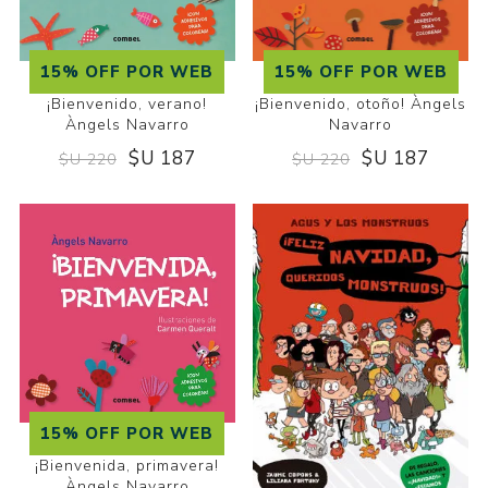
15% OFF POR WEB
15% OFF POR WEB
¡Bienvenido, otoño! Àngels
¡Bienvenido, verano!
Navarro
Àngels Navarro
$U 187
$U 187
$U 220
$U 220
15% OFF POR WEB
¡Bienvenida, primavera!
Àngels Navarro