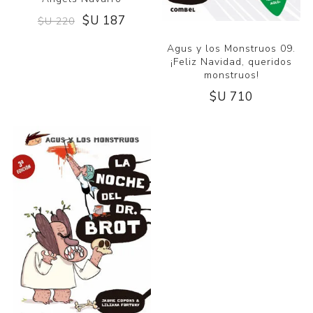
$U 187
$U 220
Agus y los Monstruos 09.
¡Feliz Navidad, queridos
monstruos!
$U 710