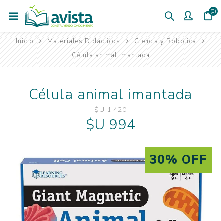
(0)
Inicio
Materiales Didácticos
Ciencia y Robotica
Célula animal imantada
Célula animal imantada
$U 1.420
$U 994
30% OFF