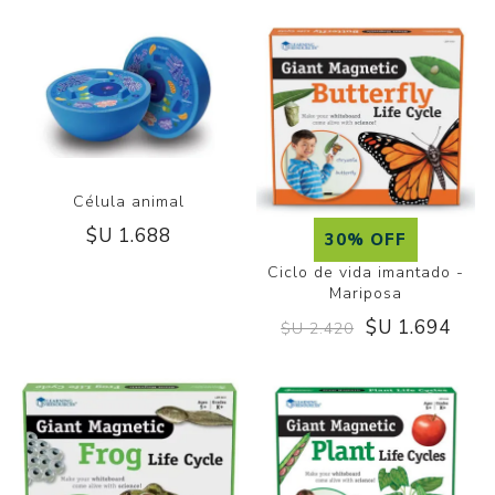
Célula animal
$U 1.688
30% OFF
Ciclo de vida imantado -
Mariposa
$U 1.694
$U 2.420