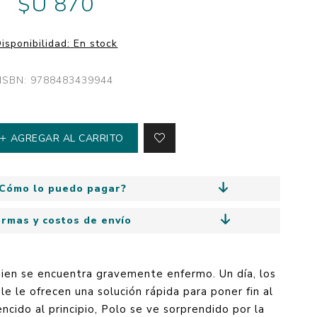
$U 870
y
Colección: Mía
n
Fantasía
isponibilidad:
En stock
Colección Bitmax
Colección: Agus y los
ISBN: 9788483439944
monstruos
Emociones, educación
y hábitos
AGREGAR AL CARRITO
Cómo lo puedo pagar?
ormas y costos de envío
uien se encuentra gravemente enfermo. Un día, los
e le ofrecen una solución rápida para poner fin al
ncido al principio, Polo se ve sorprendido por la