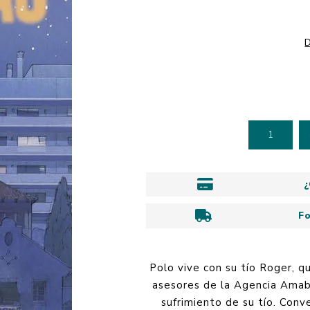
Personalidad
Timers, botones 
Familia y Educació
relojes
SmartTEAM
Empresa
Geografía y
D
Be Happy
astronomía
Espiritualidad
Organizadores y
Historia
papelería
Jóvenes
Libros Académicos
Novelas
¿
F
Polo vive con su tío Roger, q
asesores de la Agencia Amabl
sufrimiento de su tío. Conve