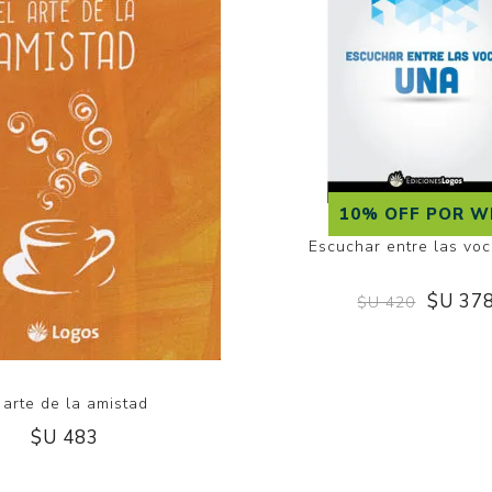
10% OFF POR W
Escuchar entre las vo
$U 37
$U 420
 arte de la amistad
$U 483