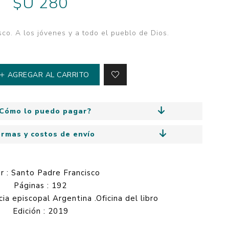
$U 280
y
Colección: Mía
n
Fantasía
co. A los jóvenes y a todo el pueblo de Dios.
Colección Bitmax
Colección: Agus y los
monstruos
AGREGAR AL CARRITO
Emociones, educación
y hábitos
Cómo lo puedo pagar?
ormas y costos de envío
r : Santo Padre Francisco
Páginas : 192
cia episcopal Argentina .Oficina del libro
Edición : 2019