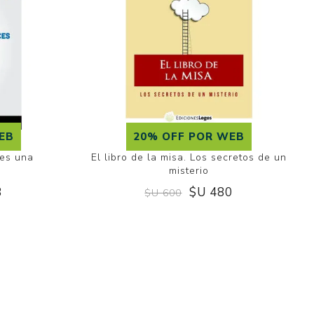
EB
20% OFF POR WEB
ces una
El libro de la misa. Los secretos de un
misterio
8
$U 480
$U 600