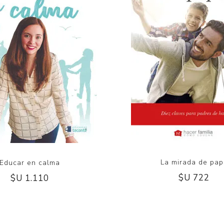
La mirada de pa
Educar en calma
$U 722
$U 1.110