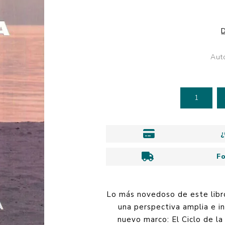
Personalidad
Timers, botones 
Familia y Educació
relojes
SmartTEAM
Empresa
Geografía y
D
Be Happy
astronomía
Espiritualidad
Organizadores y
Aut
Historia
papelería
Jóvenes
Libros Académicos
Novelas
¿
F
Lo más novedoso de este libr
una perspectiva amplia e i
nuevo marco: El Ciclo de la