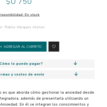
$U 750
y
Colección: Mía
n
Fantasía
isponibilidad:
En stock
Colección Bitmax
Colección: Agus y los
or: Publio Vázquez Alonso
monstruos
Emociones, educación
y hábitos
AGREGAR AL CARRITO
Cómo lo puedo pagar?
ormas y costos de envío
o es que aborda cómo gestionar la ansiedad desde
ntegradora, además de presentarla utilizando un
 Ansiedad. En él se integran los conocimientos y