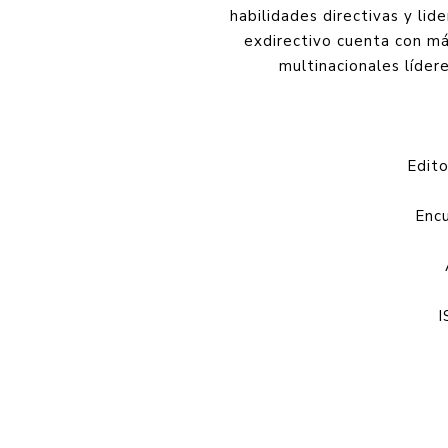
habilidades directivas y li
exdirectivo cuenta con má
multinacionales lídere
Edit
Enc
I