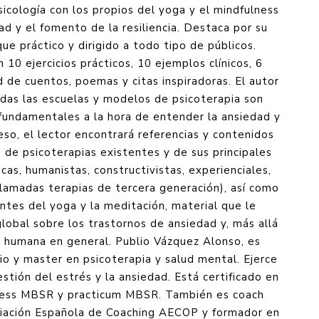
sicología con los propios del yoga y el mindfulness
ad y el fomento de la resiliencia. Destaca por su
que práctico y dirigido a todo tipo de públicos.
 10 ejercicios prácticos, 10 ejemplos clínicos, 6
d de cuentos, poemas y citas inspiradoras. El autor
das las escuelas y modelos de psicoterapia son
fundamentales a la hora de entender la ansiedad y
eso, el lector encontrará referencias y contenidos
s de psicoterapias existentes y de sus principales
cas, humanistas, constructivistas, experienciales,
llamadas terapias de tercera generación), así como
ntes del yoga y la meditación, material que le
global sobre los trastornos de ansiedad y, más allá
a humana en general. Publio Vázquez Alonso, es
io y master en psicoterapia y salud mental. Ejerce
tión del estrés y la ansiedad. Está certificado en
ness MBSR y practicum MBSR. También es coach
ciación Española de Coaching AECOP y formador en