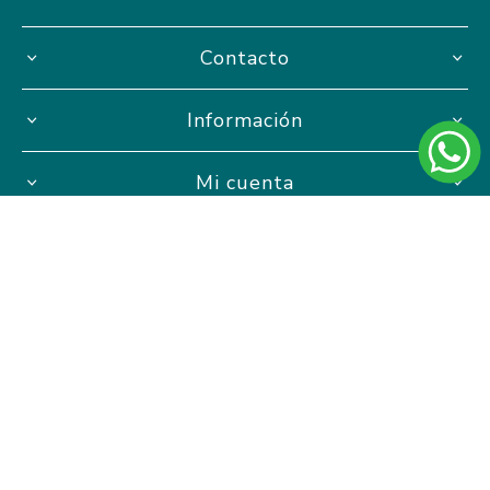
Contacto
Información
Mi cuenta
Hasta 3 cuotas sin interés
Powered by
nopCommerce.
Designed by
AgileWorks.
Copyright ® 2026 AVISTA Proyectos Educativos. AVISTA S.A.S -
RUT 217711890010 - Todos los derechos reservados.