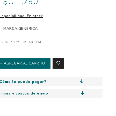
$U 1.790
y
Colección: Mía
n
Fantasía
isponibilidad:
En stock
Colección Bitmax
MARCA:
GENÉRICA
Colección: Agus y los
monstruos
ISBN: 9789505008094
Emociones, educación
y hábitos
AGREGAR AL CARRITO
Cómo lo puedo pagar?
ormas y costos de envío