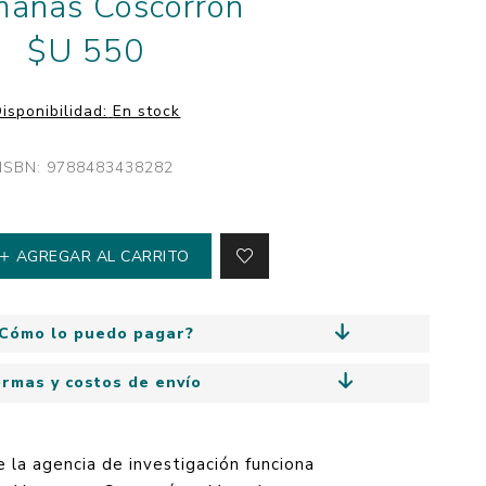
anas Coscorrón
y
Colección: Mía
n
$U 550
Fantasía
Colección Bitmax
isponibilidad:
En stock
Colección: Agus y los
monstruos
ISBN: 9788483438282
Emociones, educación
y hábitos
AGREGAR AL CARRITO
Cómo lo puedo pagar?
ormas y costos de envío
e la agencia de investigación funciona