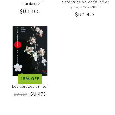
historia de valentía, amor
Kourdakov
y supervivencia
$U 1.100
$U 1.423
15% OFF
Los cerezos en flor
$U 473
$U 557