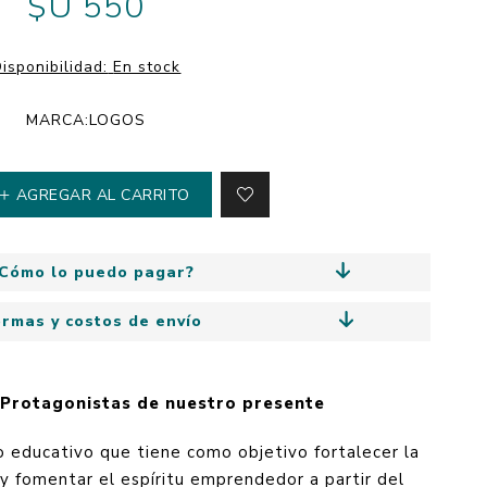
$U 550
y
Colección: Mía
n
Fantasía
isponibilidad:
En stock
Colección Bitmax
MARCA:
LOGOS
Colección: Agus y los
monstruos
Emociones, educación
AGREGAR AL CARRITO
y hábitos
Cómo lo puedo pagar?
ormas y costos de envío
rotagonistas de nuestro presente
educativo que tiene como objetivo fortalecer la
 y fomentar el espíritu emprendedor a partir del