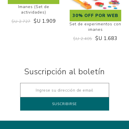
Imanes (Set de
actividades)
30% OFF POR WEB
$U 1.909
$U 2.727
Set de experimentos con
imanes
$U 1.683
$U 2.405
Suscripción al boletín