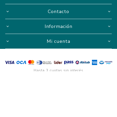
Contacto
Información
Mi cuenta
Hasta 3 cuotas sin interés
Powered by
nopCommerce.
Designed by
AgileWorks.
Copyright ® 2026 AVISTA Proyectos Educativos. AVISTA S.A.S -
RUT 217711890010 - Todos los derechos reservados.