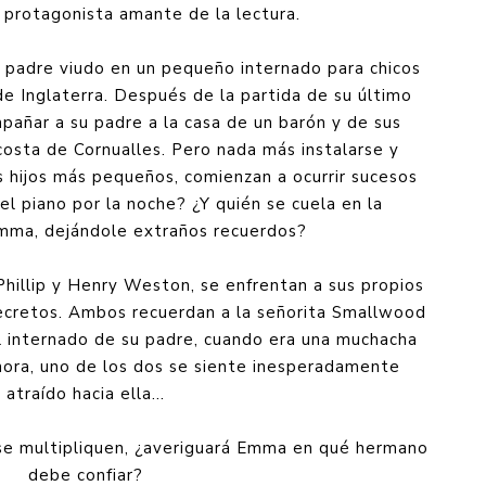
 protagonista amante de la lectura.
padre viudo en un pequeño internado para chicos
de Inglaterra. Después de la partida de su último
añar a su padre a la casa de un barón y de sus
 costa de Cornualles. Pero nada más instalarse y
s hijos más pequeños, comienzan a ocurrir sucesos
el piano por la noche? ¿Y quién se cuela en la
Emma, dejándole extraños recuerdos?
Phillip y Henry Weston, se enfrentan a sus propios
secretos. Ambos recuerdan a la señorita Smallwood
l internado de su padre, cuando era una muchacha
hora, uno de los dos se siente inesperadamente
atraído hacia ella...
se multipliquen, ¿averiguará Emma en qué hermano
debe confiar?