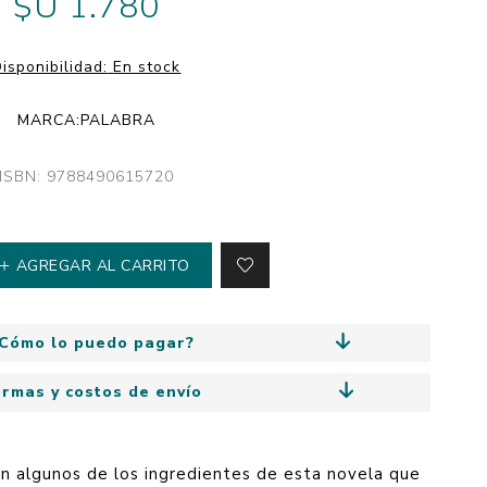
$U 1.780
y
Colección: Mía
n
Fantasía
isponibilidad:
En stock
Colección Bitmax
MARCA:
PALABRA
Colección: Agus y los
monstruos
ISBN: 9788490615720
Emociones, educación
y hábitos
AGREGAR AL CARRITO
Cómo lo puedo pagar?
ormas y costos de envío
n algunos de los ingredientes de esta novela que