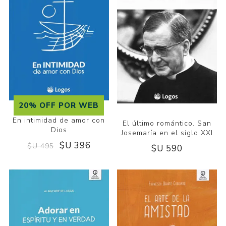
20% OFF POR WEB
En intimidad de amor con
El último romántico. San
Dios
Josemaría en el siglo XXI
$U 396
$U 495
$U 590