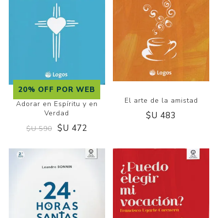
20% OFF POR WEB
El arte de la amistad
Adorar en Espíritu y en
Verdad
$U 483
$U 472
$U 590