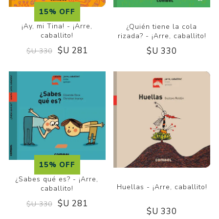
15% OFF
¡Ay, mi Tina! - ¡Arre,
¿Quién tiene la cola
caballito!
rizada? - ¡Arre, caballito!
$U 281
$U 330
$U 330
15% OFF
¿Sabes qué es? - ¡Arre,
Huellas - ¡Arre, caballito!
caballito!
$U 281
$U 330
$U 330