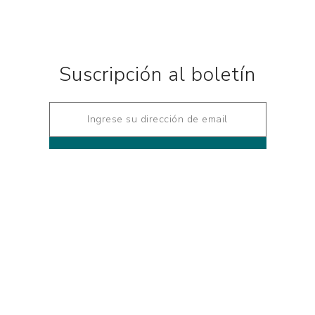
10% OFF
Cuando cantamos - ¡Arre,
caballito!
$U 297
$U 330
Suscripción al boletín