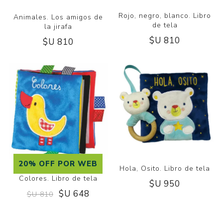
Rojo, negro, blanco. Libro
Animales. Los amigos de
de tela
la jirafa
$U 810
$U 810
20% OFF POR WEB
Hola, Osito. Libro de tela
Colores. Libro de tela
$U 950
$U 648
$U 810