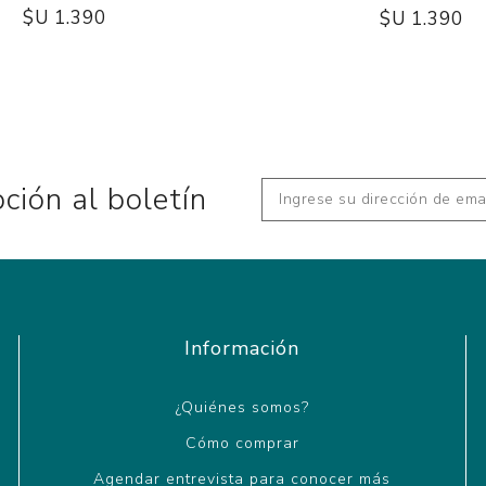
$U 1.390
$U 1.390
pción al boletín
Información
¿Quiénes somos?
Cómo comprar
Agendar entrevista para conocer más