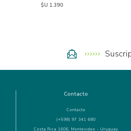
$U 1.390
Suscri
Contacto
Contacto
(+598) 97 341 680
Costa Rica 1606, Montevideo - Uruguay