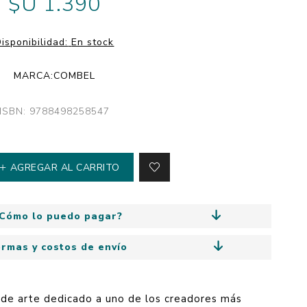
$U 1.390
y
Colección: Mía
n
Fantasía
isponibilidad:
En stock
Colección Bitmax
MARCA:
COMBEL
Colección: Agus y los
monstruos
ISBN: 9788498258547
Emociones, educación
y hábitos
AGREGAR AL CARRITO
Cómo lo puedo pagar?
ormas y costos de envío
n de arte dedicado a uno de los creadores más