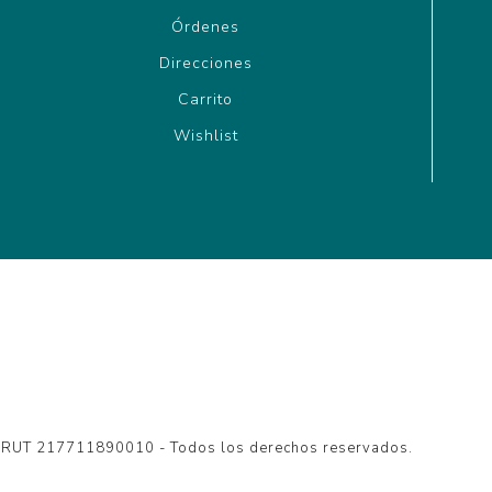
Órdenes
Direcciones
Carrito
Wishlist
- RUT 217711890010 - Todos los derechos reservados.