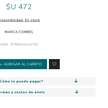
y
$U 472
Colección: Mía
n
Fantasía
Colección Bitmax
isponibilidad:
En stock
Colección: Agus y los
monstruos
MARCA:
COMBEL
Emociones, educación
y hábitos
ISBN: 9788491014782
AGREGAR AL CARRITO
Cómo lo puedo pagar?
ormas y costos de envío