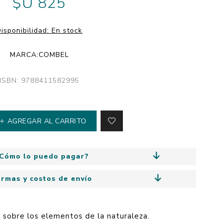
$U 825
y
Colección: Mía
n
Fantasía
isponibilidad:
En stock
Colección Bitmax
MARCA:
COMBEL
Colección: Agus y los
monstruos
ISBN: 9788411582995
Emociones, educación
y hábitos
AGREGAR AL CARRITO
Cómo lo puedo pagar?
ormas y costos de envío
s sobre los elementos de la naturaleza.