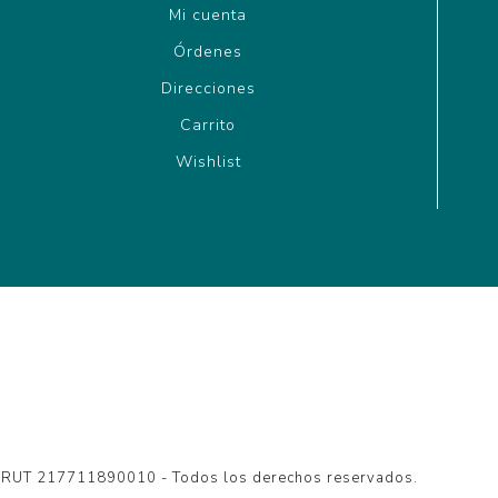
Mi cuenta
Órdenes
Direcciones
Carrito
Wishlist
- RUT 217711890010 - Todos los derechos reservados.