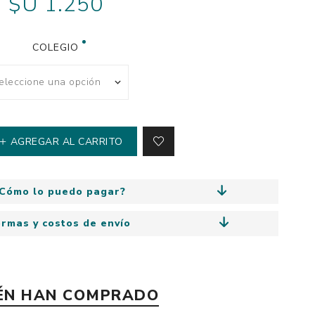
$U 1.250
y
Colección: Mía
n
Fantasía
COLEGIO
Colección Bitmax
Colección: Agus y los
monstruos
Emociones, educación
y hábitos
AGREGAR AL CARRITO
Cómo lo puedo pagar?
ormas y costos de envío
IÉN HAN COMPRADO