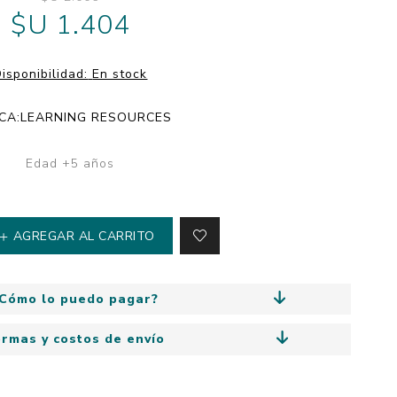
y
$U 1.404
Colección: Mía
n
Fantasía
Colección Bitmax
isponibilidad:
En stock
Colección: Agus y los
monstruos
CA:
LEARNING RESOURCES
Emociones, educación
y hábitos
Edad +5 años
AGREGAR AL CARRITO
Cómo lo puedo pagar?
ormas y costos de envío