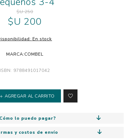
equeños 3-4
y
Colección: Mía
n
$U 250
Fantasía
$U 200
Colección Bitmax
Colección: Agus y los
isponibilidad:
En stock
monstruos
Emociones, educación
MARCA:
COMBEL
y hábitos
ISBN: 9788491017042
AGREGAR AL CARRITO
Cómo lo puedo pagar?
ormas y costos de envío