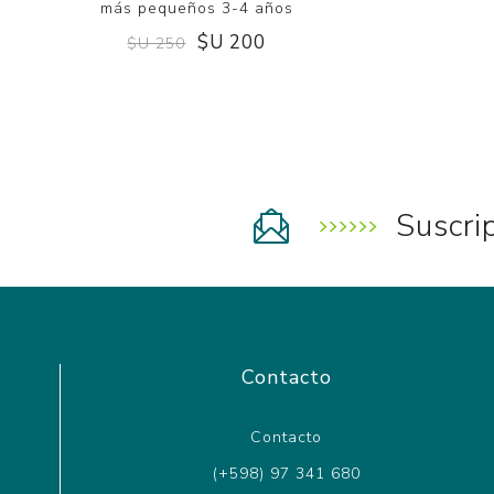
más pequeños 3-4 años
$U 200
$U 250
Suscri
Contacto
Contacto
(+598) 97 341 680