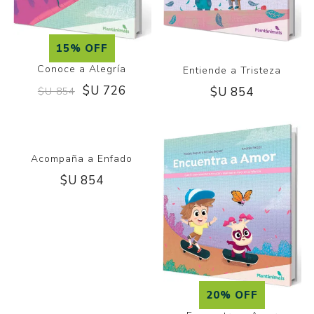
15% OFF
Conoce a Alegría
Entiende a Tristeza
$U 726
$U 854
$U 854
20% OFF
Acompaña a Enfado