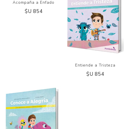
Acompaña a Enfado
Entiende a Tristeza
$U 854
$U 854