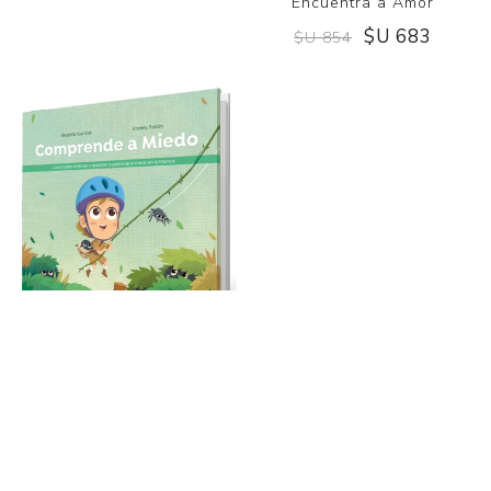
Encuentra a Amor
$U 854
$U 683
$U 854
Comprende a Miedo
$U 854