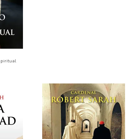
piritual
Los jardines de Dios
$U 1.201