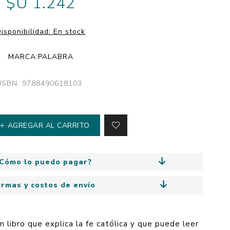
$U 1.242
y
Colección: Mía
n
Fantasía
isponibilidad:
En stock
Colección Bitmax
MARCA:
PALABRA
Colección: Agus y los
monstruos
ISBN: 9788490618103
Emociones, educación
y hábitos
AGREGAR AL CARRITO
Cómo lo puedo pagar?
ormas y costos de envío
 libro que explica la fe católica y que puede leer