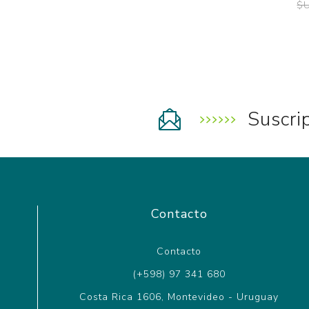
$U
Suscri
Contacto
Contacto
(+598) 97 341 680
Costa Rica 1606, Montevideo - Uruguay