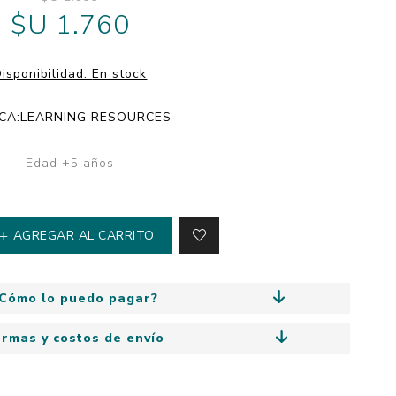
y
$U 1.760
Colección: Mía
n
Fantasía
Colección Bitmax
isponibilidad:
En stock
Colección: Agus y los
monstruos
CA:
LEARNING RESOURCES
Emociones, educación
y hábitos
Edad +5 años
AGREGAR AL CARRITO
Cómo lo puedo pagar?
ormas y costos de envío