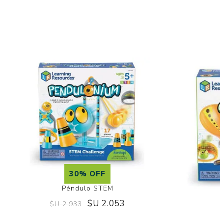
30% OFF
Péndulo STEM
$U 2.053
$U 2.933