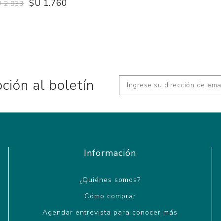
$U 1.760
 2.933
pción al boletín
Información
¿Quiénes somos?
Cómo comprar
Agendar entrevista para conocer más