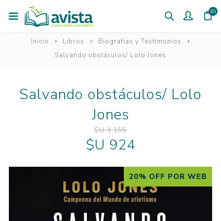
(0)
Inicio
Libros
Biografías y Testimonios
Salvando obstáculos/ Lolo Jones
Salvando obstáculos/ Lolo
Jones
$U 1.155
$U 924
20% OFF POR WEB