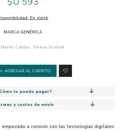
$U 593
y
Colección: Mía
n
Fantasía
isponibilidad:
En stock
Colección Bitmax
MARCA:
GENÉRICA
Colección: Agus y los
monstruos
 Mariel Caldas, Teresa Driollet
Emociones, educación
y hábitos
AGREGAR AL CARRITO
Cómo lo puedo pagar?
ormas y costos de envío
 empezado a convivir con las tecnologias digitales