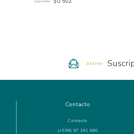
$U 502
$U 590
Suscri
Contacto
Contacto
(+598) 97 341 680