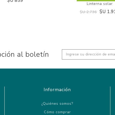
$U 859
Linterna solar
$U 1.9
$U 2.736
pción al boletín
Información
¿Quiénes somos?
Cómo comprar