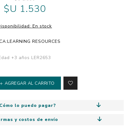
y
$U 1.530
Colección: Mía
n
Fantasía
Colección Bitmax
isponibilidad:
En stock
Colección: Agus y los
monstruos
CA:
LEARNING RESOURCES
Emociones, educación
y hábitos
Edad +3 años LER2653
AGREGAR AL CARRITO
Cómo lo puedo pagar?
ormas y costos de envío