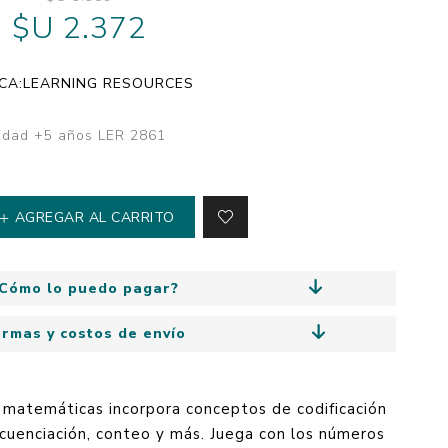
y
$U 2.372
Colección: Mía
n
Fantasía
Colección Bitmax
CA:
LEARNING RESOURCES
Colección: Agus y los
monstruos
Edad +5 años LER 2861
Emociones, educación
y hábitos
AGREGAR AL CARRITO
Cómo lo puedo pagar?
ormas y costos de envío
 matemáticas incorpora conceptos de codificación
secuenciación, conteo y más. Juega con los números