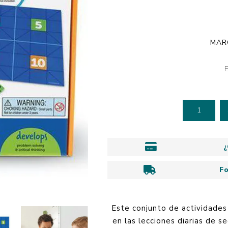
Personalidad
Timers, botones 
Familia y Educació
relojes
SmartTEAM
Empresa
Geografía y
Be Happy
astronomía
MAR
Espiritualidad
Organizadores y
Historia
papelería
Jóvenes
Libros Académicos
Novelas
¿
F
Este conjunto de actividades
en las lecciones diarias de 