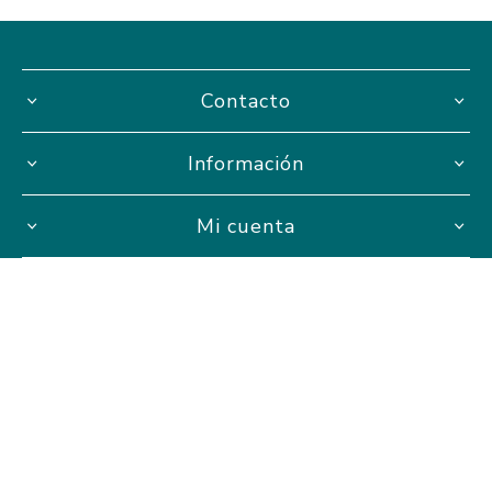
Contacto
Información
Mi cuenta
Hasta 3 cuotas sin interés
Powered by
nopCommerce.
Designed by
AgileWorks.
Copyright ® 2026 AVISTA Proyectos Educativos. AVISTA S.A.S -
RUT 217711890010 - Todos los derechos reservados.