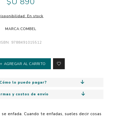
$U 890
y
Colección: Mía
n
Fantasía
isponibilidad:
En stock
Colección Bitmax
MARCA:
COMBEL
Colección: Agus y los
monstruos
ISBN: 9788491015512
Emociones, educación
y hábitos
AGREGAR AL CARRITO
Cómo lo puedo pagar?
ormas y costos de envío
se enfada. Cuando te enfadas, sueles decir cosas