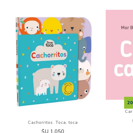
2
Car
Cachorritos. Toca, toca
$U 1.050