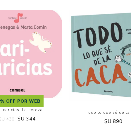
0% OFF POR WEB
i-caricias. La cereza
Todo lo que sé de la
$U 344
$U 430
$U 890