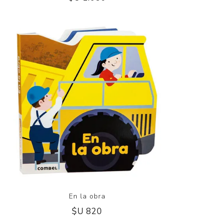
En la obra
$U 820