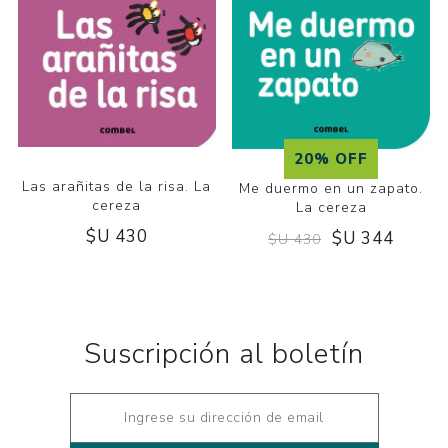
20% OFF
Las arañitas de la risa. La
Me duermo en un zapato.
cereza
La cereza
$U 430
$U 344
$U 430
Suscripción al boletín