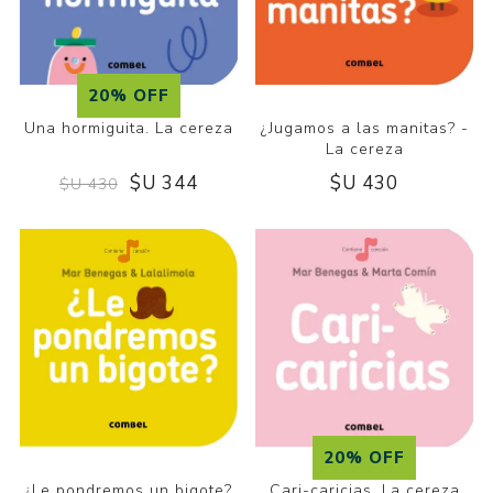
20% OFF
Una hormiguita. La cereza
¿Jugamos a las manitas? -
La cereza
$U 344
$U 430
$U 430
20% OFF
Cari-caricias. La cereza
¿Le pondremos un bigote?