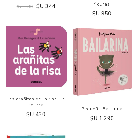
figuras
$U 344
$U 430
$U 850
Las arañitas de la risa. La
cereza
Pequeña Bailarina
$U 430
$U 1.290