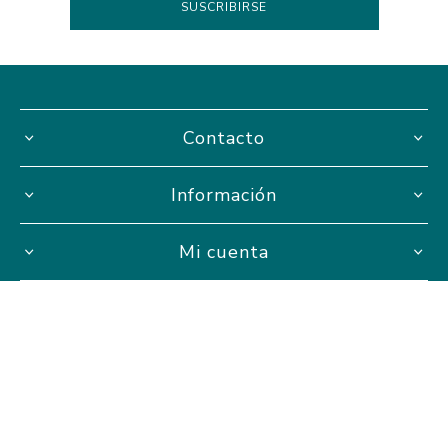
Contacto
Información
Mi cuenta
Hasta 3 cuotas sin interés
Powered by
nopCommerce.
Designed by
AgileWorks.
Copyright ® 2026 AVISTA Proyectos Educativos. AVISTA S.A.S -