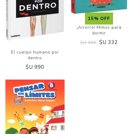
15% OFF
¡Arrorró! Mimos para
dormir
$U 332
$U 390
El cuerpo humano por
dentro
$U 990