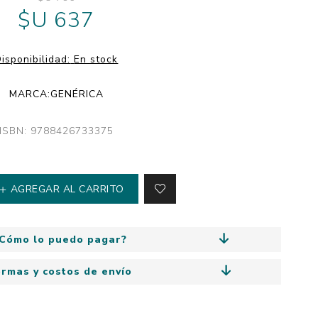
y
$U 637
Colección: Mía
n
Fantasía
Colección Bitmax
isponibilidad:
En stock
Colección: Agus y los
monstruos
MARCA:
GENÉRICA
Emociones, educación
y hábitos
ISBN: 9788426733375
AGREGAR AL CARRITO
Cómo lo puedo pagar?
ormas y costos de envío