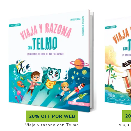
2
20% OFF POR WEB
Viaja
Viaja y razona con Telmo