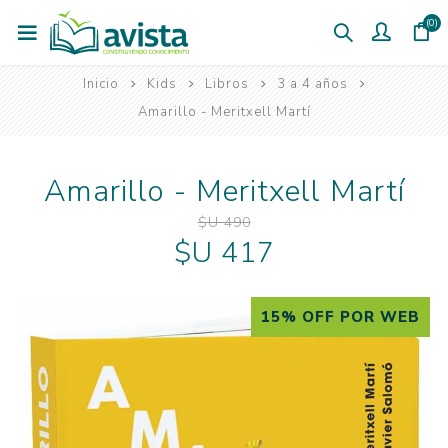
(0)
Inicio
Kids
Libros
3 a 4 años
Amarillo - Meritxell Martí
Amarillo - Meritxell Martí
$U 490
$U 417
15% OFF POR WEB