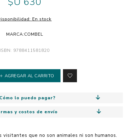
$U 630
y
Colección: Mía
n
Fantasía
isponibilidad:
En stock
Colección Bitmax
MARCA:
COMBEL
Colección: Agus y los
monstruos
ISBN: 9788411581820
Emociones, educación
y hábitos
AGREGAR AL CARRITO
Cómo lo puedo pagar?
ormas y costos de envío
s visitantes que no son animales ni son humanos.