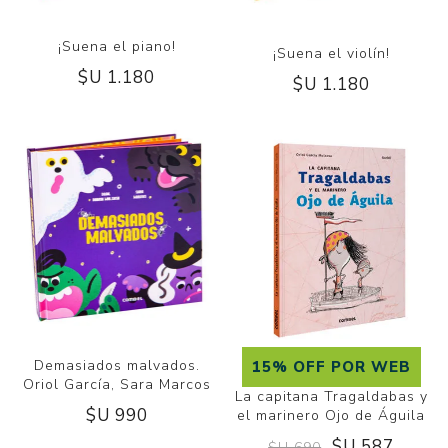
¡Suena el piano!
¡Suena el violín!
$U 1.180
$U 1.180
Demasiados malvados.
15% OFF POR WEB
Oriol García, Sara Marcos
La capitana Tragaldabas y
$U 990
el marinero Ojo de Águila
$U 587
$U 690